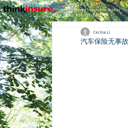
Cecilia Li
Registered Insurance Broker
Cell: 416-317-5678
Cecilia Li
汽车保险无事