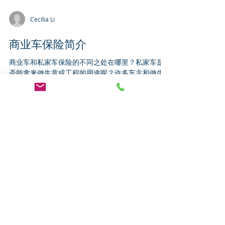
Cecilia Li
商业车保险简介
商业车和私家车保险的不同之处在哪里？私家车是
否能拿来做生意或工程的用途呢？许多车主和做生
意的朋友有此疑问。 首先车辆的类型和用途决定需
要购买哪种车险，如车子的车主证(Ownership)登记
在公司名下，车子是做生意的用途,...